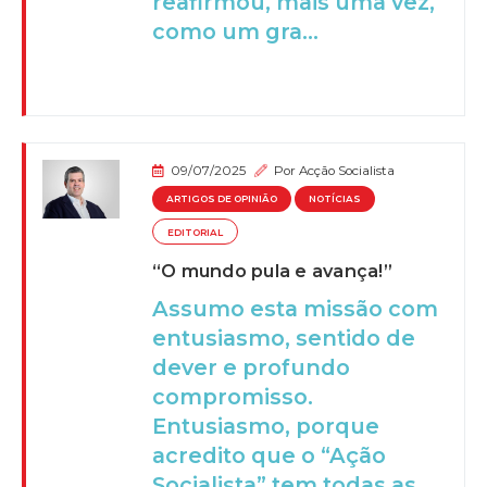
reafirmou, mais uma vez,
como um gra...
09/07/2025
Por
Acção Socialista
ARTIGOS DE OPINIÃO
NOTÍCIAS
EDITORIAL
“O mundo pula e avança!”
Assumo esta missão com
entusiasmo, sentido de
dever e profundo
compromisso.
Entusiasmo, porque
acredito que o “Ação
Socialista” tem todas as