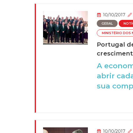
10/10/2017
GERAL
NOTÍ
MINISTÉRIO DOS
Portugal d
cresciment
A economi
abrir cad
sua compo
10/10/2017