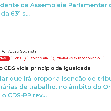
idente da Assembleia Parlamentar 
da 63ª s...
Por
Acção Socialista
CIAS
CDS
EDIÇÃO 619
TRABALHO EXTRAORDINÁRIO
o CDS viola princípio da igualdade
ar que irá propor a isenção de trib
nárias de trabalho, no âmbito do 
 o CDS-PP rev...