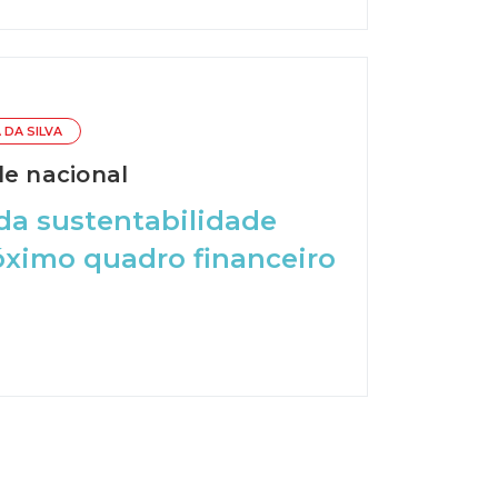
A DA SILVA
de nacional
da sustentabilidade
óximo quadro financeiro