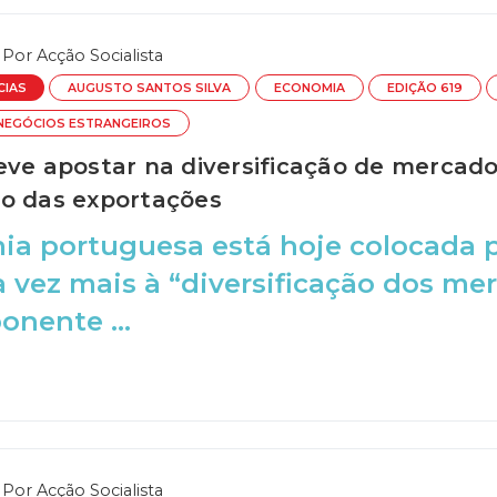
Por
Acção Socialista
CIAS
AUGUSTO SANTOS SILVA
ECONOMIA
EDIÇÃO 619
 NEGÓCIOS ESTRANGEIROS
eve apostar na diversificação de mercado
o das exportações
a portuguesa está hoje colocada p
a vez mais à “diversificação dos me
nente ...
Por
Acção Socialista