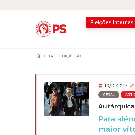
home
Eleições Internas
TAG -
EDIÇÃO 619
10/10/2017
GERAL
ARTI
Autárquicas
Para além
maior vit