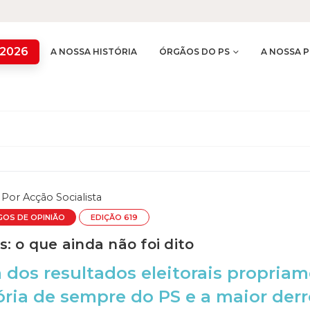
 2026
A NOSSA HISTÓRIA
ÓRGÃOS DO PS
A NOSSA P
Por
Acção Socialista
GOS DE OPINIÃO
EDIÇÃO 619
: o que ainda não foi dito
 dos resultados eleitorais propriam
ória de sempre do PS e a maior der