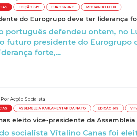
CIAS
EDIÇÃO 619
EUROGRUPO
MOURINHO FELIX
dente do Eurogrupo deve ter liderança fo
o português defendeu ontem, no L
o futuro presidente do Eurogrupo d
iderança forte,...
Por
Acção Socialista
CIAS
ASSEMBLEIA PARLAMENTAR DA NATO
EDIÇÃO 619
VIT
anas eleito vice-presidente da Assemble
o socialista Vitalino Canas foi ele