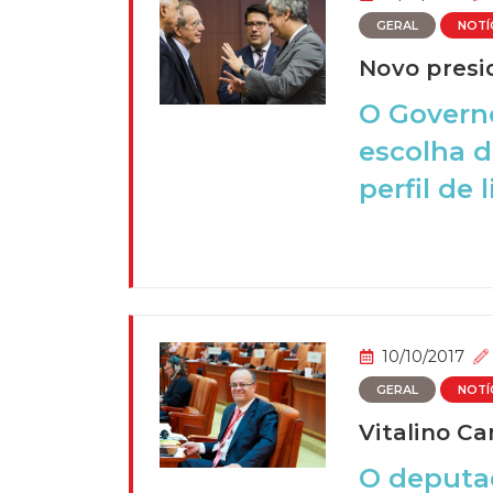
GERAL
NOTÍ
Novo presi
O Govern
escolha d
perfil de l
10/10/2017
GERAL
NOTÍ
Vitalino C
O deputad