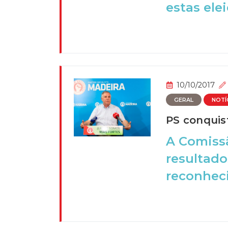
estas elei
10/10/2017
GERAL
NOTÍ
PS conquis
A Comissã
resultado
reconheci