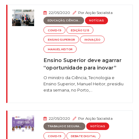
22/05/2020
Por
Acção Socialista
EDUCAÇÃO, CIÊNCIA...
NOTÍCIAS
COVID-19
EDIÇÃO 1215
ENSINO SUPERIOR
INOVAÇÃO
MANUEL HEITOR
Ensino Superior deve agarrar
“oportunidade para inovar”
O ministro da Ciência, Tecnologia e
Ensino Superior, Manuel Heitor, presidiu
esta semana, no Porto,...
22/05/2020
Por
Acção Socialista
TRABALHO E SEGURA...
NOTÍCIAS
COVID-19
DEBATE DIGITAL