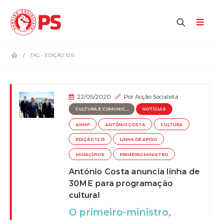
home
TAG -
EDIÇÃO 1215
22/05/2020
Por
Acção Socialista
CULTURA E COMUNIC...
NOTÍCIAS
ANMP
ANTÓNIO COSTA
CULTURA
EDIÇÃO 1215
LINHA DE APOIO
MUNICÍPIOS
PRIMEIRO-MINISTRO
António Costa anuncia linha de
30ME para programação
cultural
O primeiro-ministro,