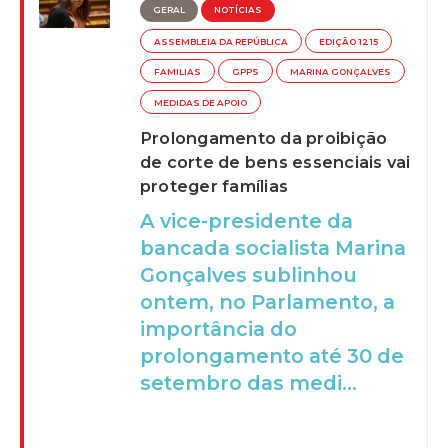
GERAL
NOTÍCIAS
ASSEMBLEIA DA REPÚBLICA
EDIÇÃO 1215
FAMILIAS
GPPS
MARINA GONÇALVES
MEDIDAS DE APOIO
Prolongamento da proibição
de corte de bens essenciais vai
proteger famílias
A vice-presidente da
bancada socialista Marina
Gonçalves sublinhou
ontem, no Parlamento, a
importância do
prolongamento até 30 de
setembro das medi...