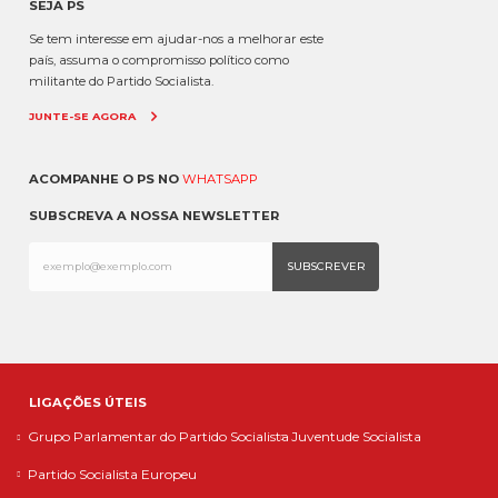
SEJA PS
Se tem interesse em ajudar-nos a melhorar este
país, assuma o compromisso político como
militante do Partido Socialista.
JUNTE-SE AGORA
ACOMPANHE O PS NO
WHATSAPP
SUBSCREVA A NOSSA NEWSLETTER
LIGAÇÕES ÚTEIS
Grupo Parlamentar do Partido Socialista
Juventude Socialista
Partido Socialista Europeu