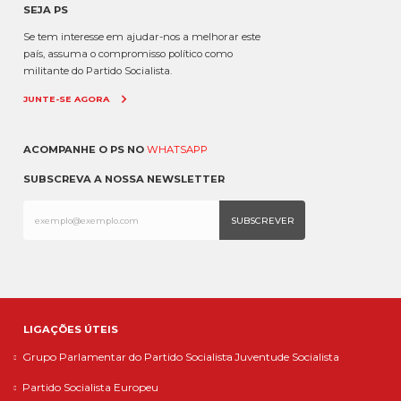
SEJA PS
Se tem interesse em ajudar-nos a melhorar este
país, assuma o compromisso político como
militante do Partido Socialista.
JUNTE-SE AGORA
ACOMPANHE O PS NO
WHATSAPP
SUBSCREVA A NOSSA NEWSLETTER
LIGAÇÕES ÚTEIS
Grupo Parlamentar do Partido Socialista
Juventude Socialista
Partido Socialista Europeu