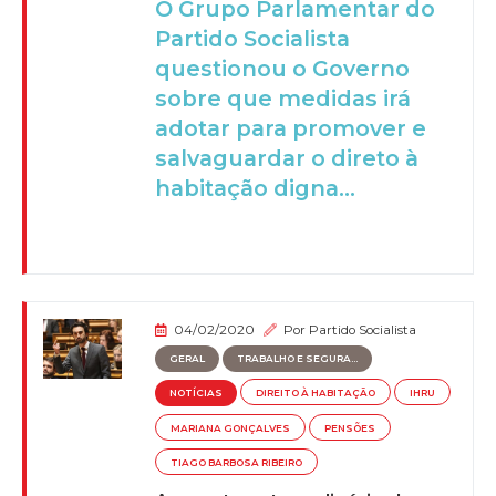
O Grupo Parlamentar do
Partido Socialista
questionou o Governo
sobre que medidas irá
adotar para promover e
salvaguardar o direto à
habitação digna...
04/02/2020
Por
Partido Socialista
GERAL
TRABALHO E SEGURA...
NOTÍCIAS
DIREITO À HABITAÇÃO
IHRU
MARIANA GONÇALVES
PENSÕES
TIAGO BARBOSA RIBEIRO