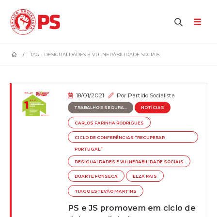
home
TAG -
DESIGUALDADES E VULNERABILIDADE SOCIAIS
18/01/2021
Por
Partido Socialista
TRABALHO E SEGURA...
NOTÍCIAS
CARLOS FARINHA RODRIGUES
CICLO DE CONFERÊNCIAS “RECUPERAR
PORTUGAL”
DESIGUALDADES E VULNERABILIDADE SOCIAIS
DUARTE FONSECA
ELZA PAIS
TIAGO ESTEVÃO MARTINS
PS e JS promovem em ciclo de