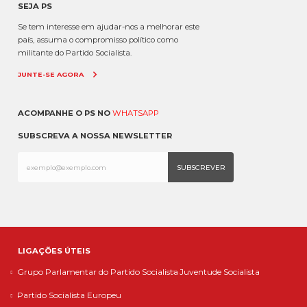
SEJA PS
Se tem interesse em ajudar-nos a melhorar este
país, assuma o compromisso político como
militante do Partido Socialista.
JUNTE-SE AGORA
ACOMPANHE O PS NO
WHATSAPP
SUBSCREVA A NOSSA NEWSLETTER
LIGAÇÕES ÚTEIS
Grupo Parlamentar do Partido Socialista
Juventude Socialista
Partido Socialista Europeu