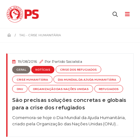
home
TAG -
CRISE HUMANITÁRIA
19/08/2016
Por
Partido Socialista
GERAL
NOTÍCIAS
CRISE DOS REFUGIADOS
CRISE HUMANITÁRIA
DIA MUNDIAL DA AJUDA HUMANITÁRIA
ONU
ORGANIZAÇÃO DAS NAÇÕES UNIDAS
REFUGIADOS
São precisas soluções concretas e globais
para a crise dos refugiados
Comemora-se hoje o Dia Mundial da Ajuda Humanitária,
criado pela Organização das Nações Unidas (ONU)...