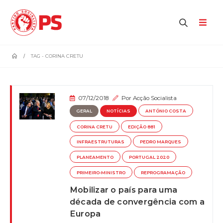
home
TAG -
CORINA CRETU
07/12/2018
Por
Acção Socialista
GERAL
NOTÍCIAS
ANTÓNIO COSTA
CORINA CRETU
EDIÇÃO 881
INFRAESTRUTURAS
PEDRO MARQUES
PLANEAMENTO
PORTUGAL 2020
PRIMEIRO-MINISTRO
REPROGRAMAÇÃO
Mobilizar o país para uma
década de convergência com a
Europa