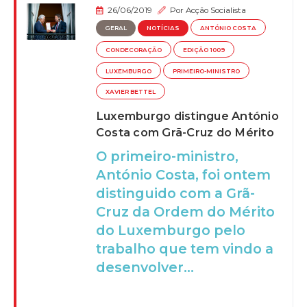
26/06/2019
Por
Acção Socialista
GERAL
NOTÍCIAS
ANTÓNIO COSTA
CONDECORAÇÃO
EDIÇÃO 1009
LUXEMBURGO
PRIMEIRO-MINISTRO
XAVIER BETTEL
Luxemburgo distingue António
Costa com Grã-Cruz do Mérito
O primeiro-ministro,
António Costa, foi ontem
distinguido com a Grã-
Cruz da Ordem do Mérito
do Luxemburgo pelo
trabalho que tem vindo a
desenvolver...