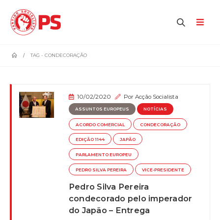
home
TAG -
CONDECORAÇÃO
10/02/2020
Por
Acção Socialista
ASSUNTOS EUROPEUS
NOTÍCIAS
ACORDO COMERCIAL
CONDECORAÇÃO
EDIÇÃO 1144
JAPÃO
PARLAMENTO EUROPEU
PEDRO SILVA PEREIRA
VICE-PRESIDENTE
Pedro Silva Pereira
condecorado pelo imperador
do Japão – Entrega