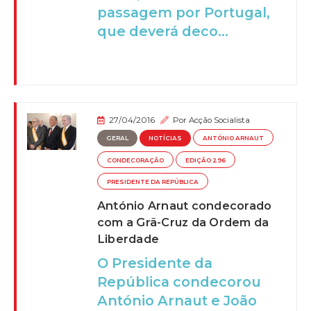
passagem por Portugal,
que deverá deco...
27/04/2016
Por
Acção Socialista
GERAL
NOTÍCIAS
ANTÓNIO ARNAUT
CONDECORAÇÃO
EDIÇÃO 296
PRESIDENTE DA REPÚBLICA
António Arnaut condecorado
com a Grã-Cruz da Ordem da
Liberdade
O Presidente da
República condecorou
António Arnaut e João