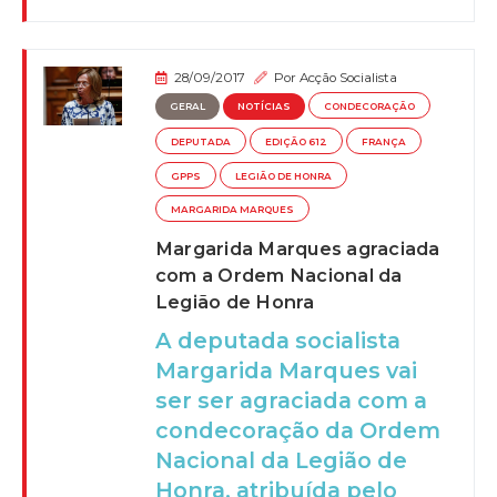
28/09/2017
Por
Acção Socialista
GERAL
NOTÍCIAS
CONDECORAÇÃO
DEPUTADA
EDIÇÃO 612
FRANÇA
GPPS
LEGIÃO DE HONRA
MARGARIDA MARQUES
Margarida Marques agraciada
com a Ordem Nacional da
Legião de Honra
A deputada socialista
Margarida Marques vai
ser ser agraciada com a
condecoração da Ordem
Nacional da Legião de
Honra, atribuída pelo