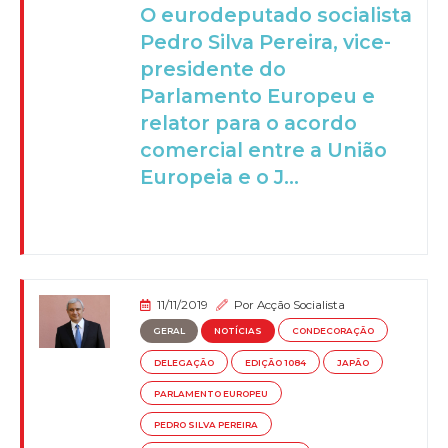
O eurodeputado socialista
Pedro Silva Pereira, vice-
presidente do
Parlamento Europeu e
relator para o acordo
comercial entre a União
Europeia e o J...
11/11/2019
Por
Acção Socialista
GERAL
NOTÍCIAS
CONDECORAÇÃO
DELEGAÇÃO
EDIÇÃO 1084
JAPÃO
PARLAMENTO EUROPEU
PEDRO SILVA PEREIRA