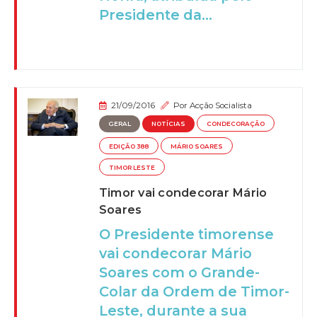
Presidente da...
21/09/2016
Por
Acção Socialista
GERAL
NOTÍCIAS
CONDECORAÇÃO
EDIÇÃO 388
MÁRIO SOARES
TIMOR LESTE
Timor vai condecorar Mário
Soares
O Presidente timorense
vai condecorar Mário
Soares com o Grande-
Colar da Ordem de Timor-
Leste, durante a sua