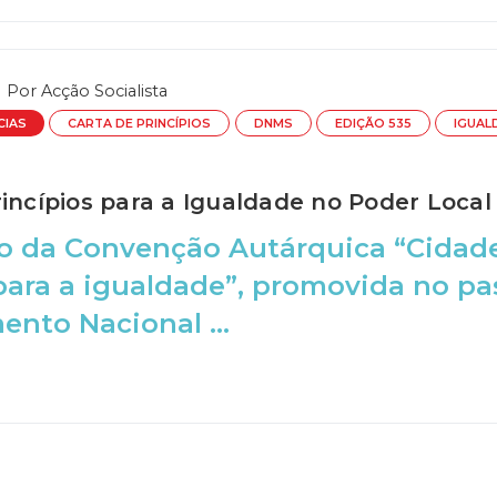
Por
Acção Socialista
CIAS
CARTA DE PRINCÍPIOS
DNMS
EDIÇÃO 535
IGUAL
incípios para a Igualdade no Poder Local
o da Convenção Autárquica “Cidade
para a igualdade”, promovida no p
nto Nacional ...