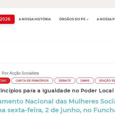
 2026
A NOSSA HISTÓRIA
ÓRGÃOS DO PS
A NOSSA P
Por
Acção Socialista
CIAS
CARTA DE PRINCÍPIOS
DEBATE
DNMS
EDIÇÃO 5
rincípios para a Igualdade no Poder Loca
amento Nacional das Mulheres Soci
a sexta-feira, 2 de junho, no Funch