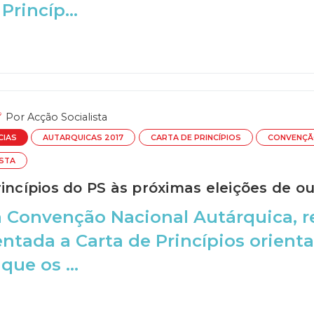
Princíp...
Por
Acção Socialista
CIAS
AUTARQUICAS 2017
CARTA DE PRINCÍPIOS
CONVENÇÃ
ISTA
rincípios do PS às próximas eleições de o
 Convenção Nacional Autárquica, r
entada a Carta de Princípios orien
 que os ...