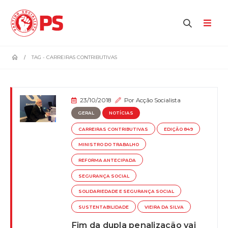
home
TAG -
CARREIRAS CONTRIBUTIVAS
23/10/2018
Por
Acção Socialista
GERAL
NOTÍCIAS
CARREIRAS CONTRIBUTIVAS
EDIÇÃO 849
MINISTRO DO TRABALHO
REFORMA ANTECIPADA
SEGURANÇA SOCIAL
SOLIDARIEDADE E SEGURANÇA SOCIAL
SUSTENTABILIDADE
VIEIRA DA SILVA
Fim da dupla penalização vai