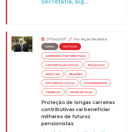
secretaria, alg...
07/04/2017
Por
Acção Socialista
GERAL
NOTÍCIAS
CARREIRAS CONTRIBUTIVAS
CONCERTAÇÃO SOCIAL
EDIÇÃO 520
MINISTRO
PENSÕES
SEGURANÇA SOCIAL
SOLIDARIEDADE
TRABALHO
VIEIRA DA SILVA
Proteção de longas carreiras
contributivas vai beneficiar
milhares de futuros
pensionistas