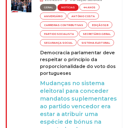
GERAL
NOTÍCIAS
44 ANOS
ANIVERSÁRIO
ANTÓNIO COSTA
CARREIRAS CONTRIBUTIVAS
EDIÇÃO 528
PARTIDO SOCIALISTA
SECRETÁRIO-GERAL
SEGURANÇA SOCIAL
SISTEMA ELEITORAL
Democracia parlamentar deve
respeitar o princípio da
proporcionalidade do voto dos
portugueses
Mudanças no sistema
eleitoral para conceder
mandatos suplementares
ao partido vencedor era
estar a atribuir uma
espécie de bónus na