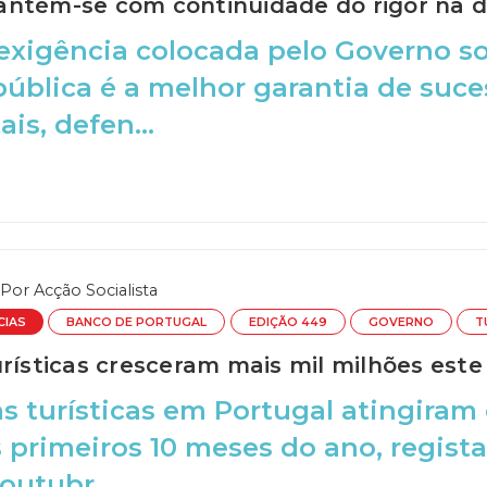
ntém-se com continuidade do rigor na d
 exigência colocada pelo Governo s
ública é a melhor garantia de suces
is, defen...
Por
Acção Socialista
CIAS
BANCO DE PORTUGAL
EDIÇÃO 449
GOVERNO
T
urísticas cresceram mais mil milhões este
as turísticas em Portugal atingiram 
 primeiros 10 meses do ano, regis
outubr...