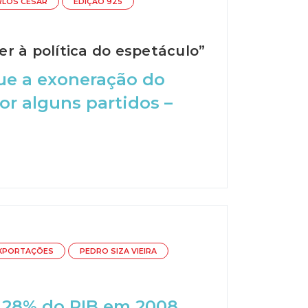
RLOS CÉSAR
EDIÇÃO 925
r à política do espetáculo”
que a exoneração do
r alguns partidos –
XPORTAÇÕES
PEDRO SIZA VIEIRA
e 28% do PIB em 2008