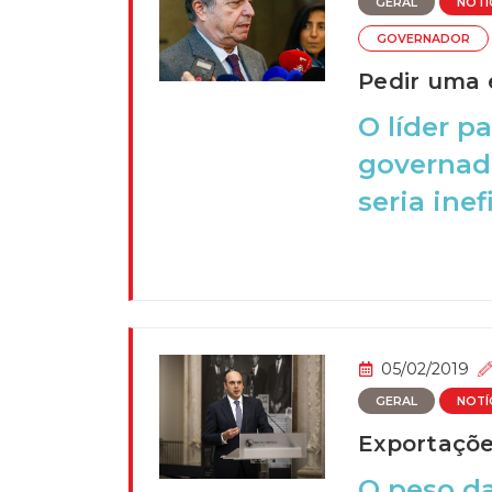
GERAL
NOTÍ
GOVERNADOR
Pedir uma 
O líder p
governado
seria inef
05/02/2019
GERAL
NOTÍ
Exportaçõe
O peso d