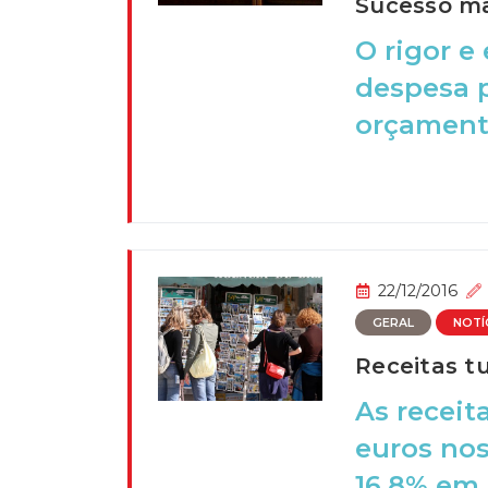
Sucesso ma
O rigor e
despesa p
orçamenta
22/12/2016
GERAL
NOTÍ
Receitas t
As receit
euros nos
16,8% em 