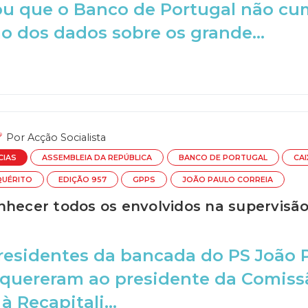
u que o Banco de Portugal não cum
o dos dados sobre os grande...
Por
Acção Socialista
CIAS
ASSEMBLEIA DA REPÚBLICA
BANCO DE PORTUGAL
CAI
QUÉRITO
EDIÇÃO 957
GPPS
JOÃO PAULO CORREIA
nhecer todos os envolvidos na supervisã
residentes da bancada do PS João P
requereram ao presidente da Comiss
à Recapitali...