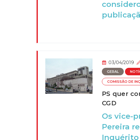
considero
publicaçã
03/04/2019
GERAL
NOTÍ
COMISSÃO DE IN
PS quer co
CGD
Os vice-p
Pereira 
Inquérito 