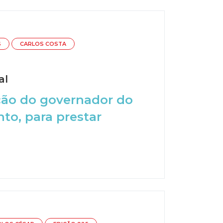
S
CARLOS COSTA
al
ção do governador do
to, para prestar