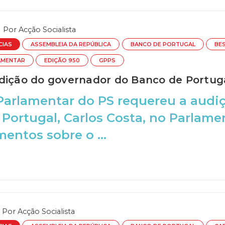
Por
Acção Socialista
CIAS
ASSEMBLEIA DA REPÚBLICA
BANCO DE PORTUGAL
BE
AMENTAR
EDIÇÃO 950
GPPS
dição do governador do Banco de Portug
Parlamentar do PS requereu a audi
Portugal, Carlos Costa, no Parlamen
mentos sobre o ...
Por
Acção Socialista