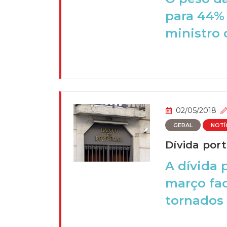
para 44% 
ministro 
02/05/2018
GERAL
NOTÍ
Dívida por
A dívida 
março fac
tornados 