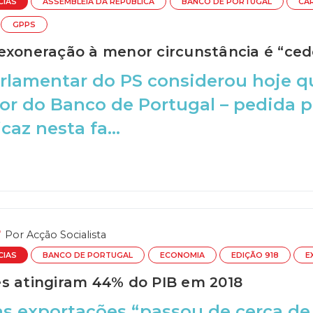
CIAS
ASSEMBLEIA DA REPÚBLICA
BANCO DE PORTUGAL
CA
GPPS
exoneração à menor circunstância é “cede
arlamentar do PS considerou hoje 
r do Banco de Portugal – pedida po
icaz nesta fa...
Por
Acção Socialista
CIAS
BANCO DE PORTUGAL
ECONOMIA
EDIÇÃO 918
E
s atingiram 44% do PIB em 2018
as exportações “passou de cerca d