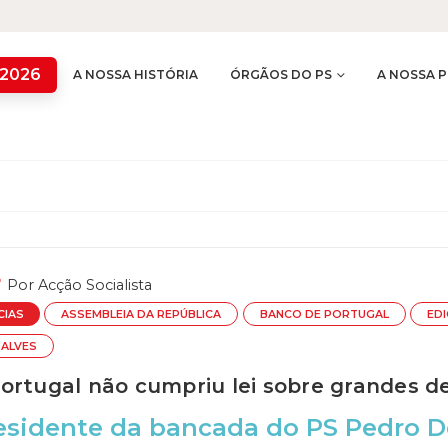
 2026
A NOSSA HISTÓRIA
ÓRGÃOS DO PS
A NOSSA P
Por
Acção Socialista
CIAS
ASSEMBLEIA DA REPÚBLICA
BANCO DE PORTUGAL
ED
ALVES
ortugal não cumpriu lei sobre grandes 
esidente da bancada do PS Pedro D