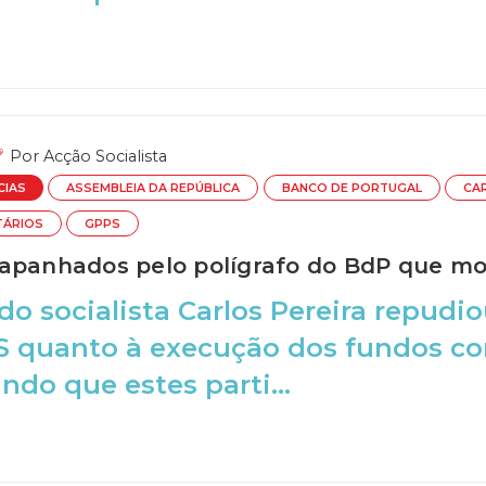
Por
Acção Socialista
CIAS
ASSEMBLEIA DA REPÚBLICA
BANCO DE PORTUGAL
CA
TÁRIOS
GPPS
apanhados pelo polígrafo do BdP que mo
o socialista Carlos Pereira repudiou
S quanto à execução dos fundos co
ndo que estes parti...