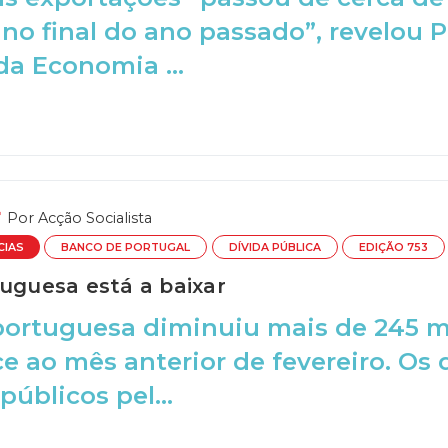
no final do ano passado”, revelou P
da Economia ...
Por
Acção Socialista
CIAS
BANCO DE PORTUGAL
DÍVIDA PÚBLICA
EDIÇÃO 753
tuguesa está a baixar
portuguesa diminuiu mais de 245 m
e ao mês anterior de fevereiro. Os
públicos pel...