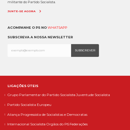
militante do Partido Socialista.
JUNTE-SE AGORA
ACOMPANHE O PS NO
WHATSAPP
SUBSCREVA A NOSSA NEWSLETTER
LIGAÇÕES ÚTEIS
Grupo Parlamentar do Partido Socialista
Juventude Socialista
Partido Socialista Europeu
Aliança Progressista de Socialistas e Democratas
Internacional Socialista
Orgãos do PS
Federações