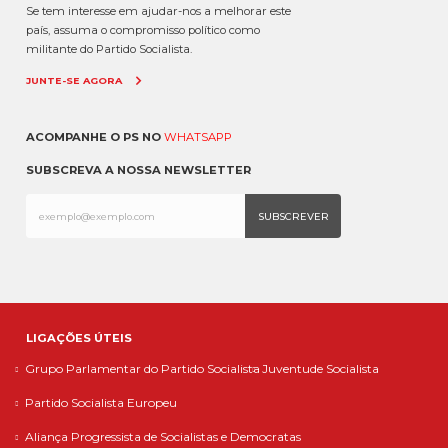
Se tem interesse em ajudar-nos a melhorar este
país, assuma o compromisso político como
militante do Partido Socialista.
JUNTE-SE AGORA
ACOMPANHE O PS NO
WHATSAPP
SUBSCREVA A NOSSA NEWSLETTER
LIGAÇÕES ÚTEIS
Grupo Parlamentar do Partido Socialista
Juventude Socialista
Partido Socialista Europeu
Aliança Progressista de Socialistas e Democratas