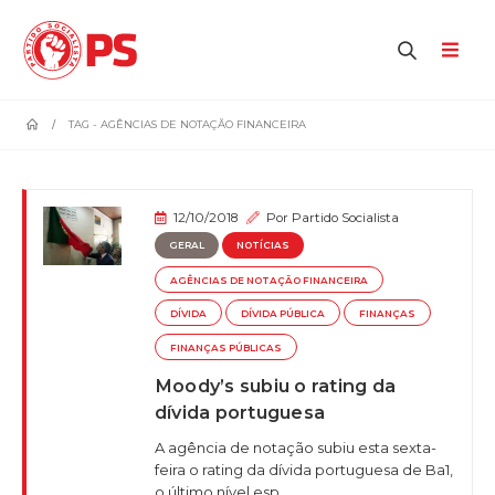
home
TAG -
AGÊNCIAS DE NOTAÇÃO FINANCEIRA
12/10/2018
Por
Partido Socialista
GERAL
NOTÍCIAS
AGÊNCIAS DE NOTAÇÃO FINANCEIRA
DÍVIDA
DÍVIDA PÚBLICA
FINANÇAS
FINANÇAS PÚBLICAS
Moody’s subiu o rating da
dívida portuguesa
A agência de notação subiu esta sexta-
feira o rating da dívida portuguesa de Ba1,
o último nível esp...