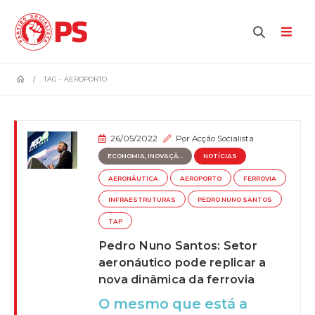
home
TAG -
AEROPORTO
26/05/2022
Por
Acção Socialista
ECONOMIA, INOVAÇÃ...
NOTÍCIAS
AERONÁUTICA
AEROPORTO
FERROVIA
INFRAESTRUTURAS
PEDRO NUNO SANTOS
TAP
Pedro Nuno Santos: Setor
aeronáutico pode replicar a
nova dinâmica da ferrovia
O mesmo que está a