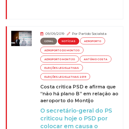
09/09/2019
Por
Partido Socialista
GERAL
NOTÍCIAS
AEROPORTO
AEROPORTO DO MONTIJO
AEROPORTO MONTIJO
ANTÓNIO COSTA
ELEIÇÕES LEGISLATIVAS
ELEIÇÕES LEGISLATIVAS 2019
Costa critica PSD e afirma que
“não há plano B” em relação ao
aeroporto do Montijo
O secretário-geral do PS
criticou hoje o PSD por
colocar em causa o