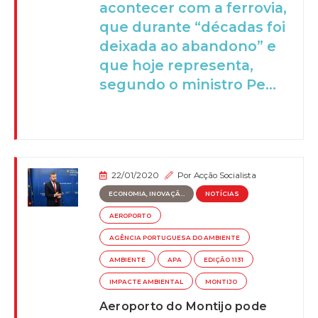
acontecer com a ferrovia,
que durante “décadas foi
deixada ao abandono” e
que hoje representa,
segundo o ministro Pe...
22/01/2020
Por
Acção Socialista
ECONOMIA, INOVAÇÃ...
NOTÍCIAS
AEROPORTO
AGÊNCIA PORTUGUESA DO AMBIENTE
AMBIENTE
APA
EDIÇÃO 1131
IMPACTE AMBIENTAL
MONTIJO
Aeroporto do Montijo pode