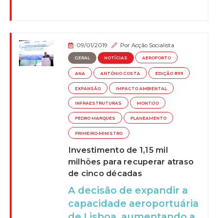
09/01/2019
Por
Acção Socialista
GERAL
NOTÍCIAS
AEROPORTO
ANA
ANTÓNIO COSTA
EDIÇÃO 899
EXPANSÃO
IMPACTO AMBIENTAL
INFRAESTRUTURAS
MONTIJO
PEDRO MARQUES
PLANEAMENTO
PRIMEIRO-MINISTRO
Investimento de 1,15 mil
milhões para recuperar atraso
de cinco décadas
A decisão de expandir a
capacidade aeroportuária
de Lisboa, aumentando a