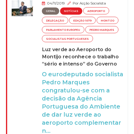
04/11/2019
Por
Acção Socialista
GERAL
NOTÍCIAS
AEROPORTO
DELEGAÇÃO
EDIÇÃO 1079
MONTIJO
PARLAMENTO EUROPEU
PEDRO MARQUES
SOCIALISTAS PORTUGUESES
Luz verde ao Aeroporto do
Montijo reconhece o trabalho
“sério e intenso” do Governo
O eurodeputado socialista
Pedro Marques
congratulou-se com a
decisão da Agência
Portuguesa do Ambiente
de dar luz verde ao
aeroporto complementar
n...