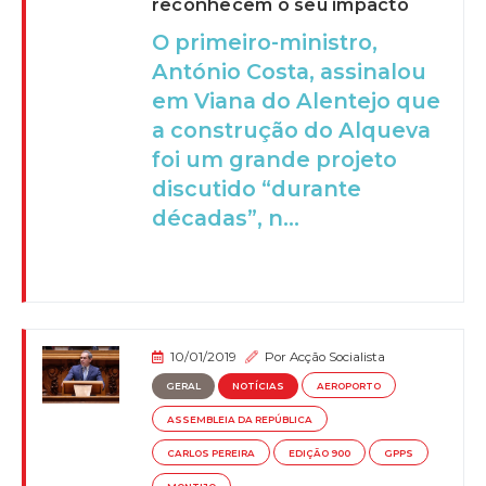
reconhecem o seu impacto
O primeiro-ministro,
António Costa, assinalou
em Viana do Alentejo que
a construção do Alqueva
foi um grande projeto
discutido “durante
décadas”, n...
10/01/2019
Por
Acção Socialista
GERAL
NOTÍCIAS
AEROPORTO
ASSEMBLEIA DA REPÚBLICA
CARLOS PEREIRA
EDIÇÃO 900
GPPS