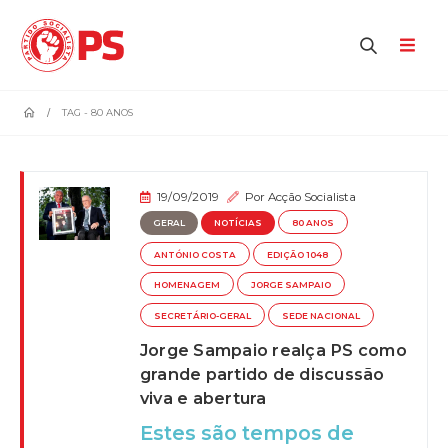
home
TAG -
80 ANOS
19/09/2019
Por
Acção Socialista
GERAL
NOTÍCIAS
80 ANOS
ANTÓNIO COSTA
EDIÇÃO 1048
HOMENAGEM
JORGE SAMPAIO
SECRETÁRIO-GERAL
SEDE NACIONAL
Jorge Sampaio realça PS como
grande partido de discussão
viva e abertura
Estes são tempos de