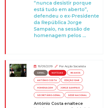
“nunca desistir porque
está tudo em aberto”,
defendeu o ex-Presidente
da República Jorge
Sampaio, na sessão de
homenagem pelos ...
19/09/2019
Por
Acção Socialista
GERAL
NOTÍCIAS
80 ANOS
ANTÓNIO COSTA
EDIÇÃO 1048
HOMENAGEM
JORGE SAMPAIO
SECRETÁRIO-GERAL
SEDE NACIONAL
António Costa enaltece