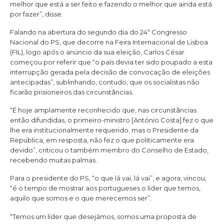
melhor que está a ser feito e fazendo o melhor que ainda está
por fazer”, disse.
Falando na abertura do segundo dia do 24º Congresso
Nacional do PS, que decorre na Feira Internacional de Lisboa
(FIL), logo após o anúncio da sua eleição, Carlos César
começou por referir que “o país devia ter sido poupado a esta
interrupção gerada pela decisão de convocação de eleições
antecipadas”, sublinhando, contudo, que os socialistas não
ficarão prisioneiros das circunstâncias.
“É hoje amplamente reconhecido que, nas circunstâncias
então difundidas, o primeiro-ministro [António Costa] fez o que
lhe era institucionalmente requerido, mas o Presidente da
República, em resposta, não fez o que politicamente era
devido”, criticou o também membro do Conselho de Estado,
recebendo muitas palmas.
Para o presidente do PS, “o que lá vai, lá vai”, e agora, vincou,
“é o tempo de mostrar aos portugueses o líder que temos,
aquilo que somos e o que merecemos ser”.
“Temos um líder que desejámos, somos uma proposta de