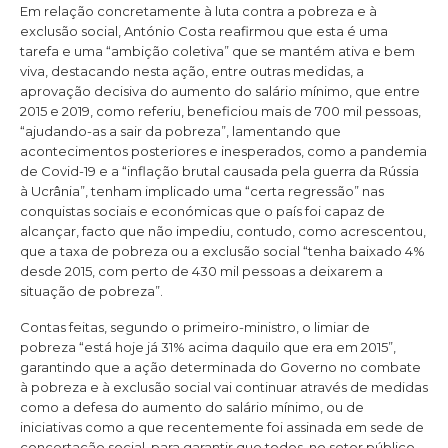
Em relação concretamente à luta contra a pobreza e à
exclusão social, António Costa reafirmou que esta é uma
tarefa e uma “ambição coletiva” que se mantém ativa e bem
viva, destacando nesta ação, entre outras medidas, a
aprovação decisiva do aumento do salário mínimo, que entre
2015 e 2019, como referiu, beneficiou mais de 700 mil pessoas,
“ajudando-as a sair da pobreza”, lamentando que
acontecimentos posteriores e inesperados, como a pandemia
de Covid-19 e a “inflação brutal causada pela guerra da Rússia
à Ucrânia”, tenham implicado uma “certa regressão” nas
conquistas sociais e económicas que o país foi capaz de
alcançar, facto que não impediu, contudo, como acrescentou,
que a taxa de pobreza ou a exclusão social “tenha baixado 4%
desde 2015, com perto de 430 mil pessoas a deixarem a
situação de pobreza”.
Contas feitas, segundo o primeiro-ministro, o limiar de
pobreza “está hoje já 31% acima daquilo que era em 2015”,
garantindo que a ação determinada do Governo no combate
à pobreza e à exclusão social vai continuar através de medidas
como a defesa do aumento do salário mínimo, ou de
iniciativas como a que recentemente foi assinada em sede de
concertação social, para garantir que todos, no setor público