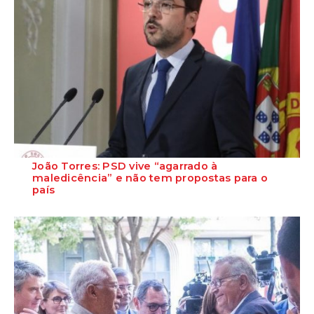
João Torres: PSD vive “agarrado à
maledicência” e não tem propostas para o
país
O Secretário-Geral Adjunto do PS, João Torres, lamentou este
domingo que o PSD insista em ficar &...