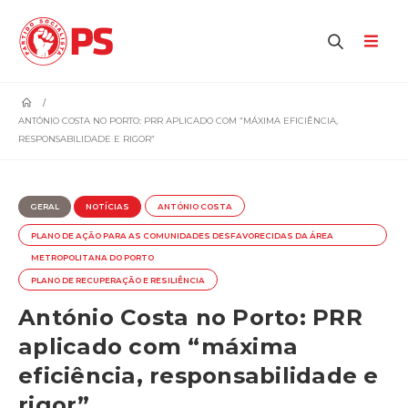
home
ANTÓNIO COSTA NO PORTO: PRR APLICADO COM “MÁXIMA EFICIÊNCIA,
RESPONSABILIDADE E RIGOR”
GERAL
NOTÍCIAS
ANTÓNIO COSTA
PLANO DE AÇÃO PARA AS COMUNIDADES DESFAVORECIDAS DA ÁREA
METROPOLITANA DO PORTO
PLANO DE RECUPERAÇÃO E RESILIÊNCIA
António Costa no Porto: PRR
aplicado com “máxima
eficiência, responsabilidade e
rigor”