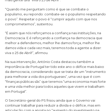
mais gente dirá “viva o 25 de Abril!”.
“Quando me perguntam como é que se combate o
populismo, eu repondo: combate-se o populismo respeitando
o povo”. Respeitar o povo é “cumprir aquilo com que nos
comprometemos”, sustentou.
“É assim que nós reforçamos a confiança nas instituições, na
Democracia. E é reforçando a confiança na democracia que
melhor a defendemos, melhor lhe damos força, melhor lhe
damos vida e cada vez mais, teremos toda a agente a dizer:
viva o 25 de Abril!”, afirmou.
Na sua intervenção, António Costa destacou também a
importância de Portugal ter tido este ano o défice mais baixo
da democracia, considerando que se trata de um “instrumento
para melhorar a vida dos portugueses”, uma vez que é com
“finanças públicas sãs” que teremos “uma economia mais forte
e uma vida melhor para todos aqueles que vivem e trabalham
em Portugal”.
O Secretário-geral do PS frisou ainda que o Governo vai
continuar trabalhar para reduzir a dívida e o défice, mas em
articulação com a aposta no “aumento do investimento na