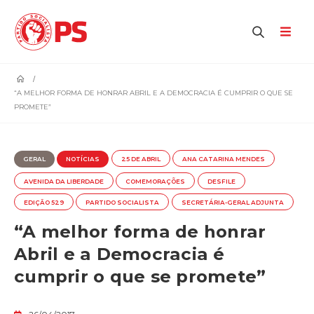
home
“A MELHOR FORMA DE HONRAR ABRIL E A DEMOCRACIA É CUMPRIR O QUE SE
PROMETE”
GERAL
NOTÍCIAS
25 DE ABRIL
ANA CATARINA MENDES
AVENIDA DA LIBERDADE
COMEMORAÇÕES
DESFILE
EDIÇÃO 529
PARTIDO SOCIALISTA
SECRETÁRIA-GERAL ADJUNTA
“A melhor forma de honrar
Abril e a Democracia é
cumprir o que se promete”