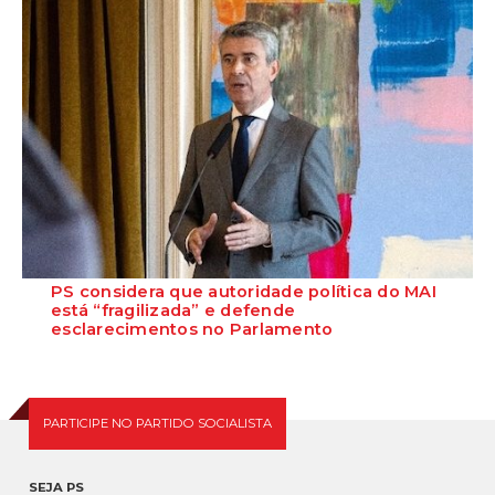
PS considera que autoridade política do MAI
está “fragilizada” e defende
esclarecimentos no Parlamento
O Secretário-Geral do Partido Socialista defende que as polémicas
em torno do ministro da Adminis...
PARTICIPE NO PARTIDO SOCIALISTA
SEJA PS