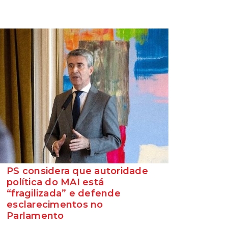
PS considera que autoridade
política do MAI está
“fragilizada” e defende
esclarecimentos no
Parlamento