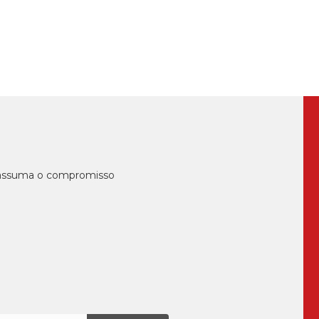
presença do minist...
, assuma o compromisso