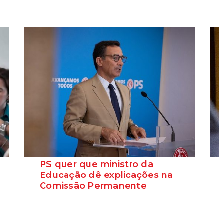
PS quer que ministro da
Educação dê explicações na
Comissão Permanente
O deputado Marcos Perestrello anunciou
que o Partido Socialista vai requerer a