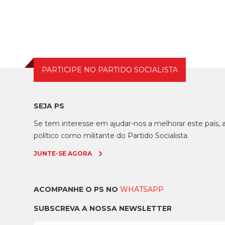
Carneiro, afirmou ontem, na Amadora, após
uma reunião com o c...
PARTICIPE NO PARTIDO SOCIALISTA
SEJA PS
Se tem interesse em ajudar-nos a melhorar este país
político como militante do Partido Socialista.
JUNTE-SE AGORA
ACOMPANHE O PS NO
WHATSAPP
SUBSCREVA A NOSSA NEWSLETTER