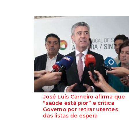
José Luís Carneiro afirma que
“saúde está pior” e critica
Governo por retirar utentes
das listas de espera
O Secretário-Geral do PS, José Luís