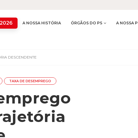
 2026
A NOSSA HISTÓRIA
ÓRGÃOS DO PS
A NOSSA P
RIA DESCENDENTE
TAXA DE DESEMPREGO
semprego
ajetória
e