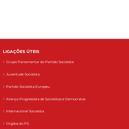
O Secretário-Geral do Partido Socialista
defende que as polémicas em torno do
ministro da Adminis...
LIGAÇÕES ÚTEIS
Grupo Parlamentar do Partido Socialista
Juventude Socialista
Partido Socialista Europeu
Aliança Progressista de Socialistas e Democratas
Internacional Socialista
Orgãos do PS