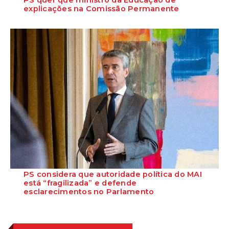
PS quer que ministro da Educação dê
explicações na Comissão Permanente
O deputado Marcos Perestrello anunciou que o Partido Socialista vai
requerer a presença do minist...
PS considera que autoridade política do MAI
está “fragilizada” e defende
esclarecimentos no Parlamento
O Secretário-Geral do Partido Socialista defende que as polémicas
em torno do ministro da Adminis...