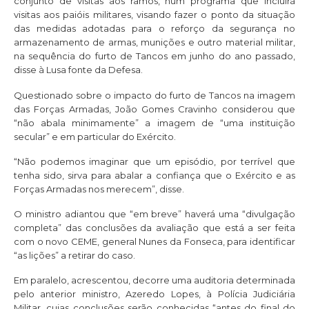
conjunto de visitas aos ramos, num programa que incluirá
visitas aos paióis militares, visando fazer o ponto da situação
das medidas adotadas para o reforço da segurança no
armazenamento de armas, munições e outro material militar,
na sequência do furto de Tancos em junho do ano passado,
disse à Lusa fonte da Defesa.
Questionado sobre o impacto do furto de Tancos na imagem
das Forças Armadas, João Gomes Cravinho considerou que
“não abala minimamente” a imagem de “uma instituição
secular” e em particular do Exército.
“Não podemos imaginar que um episódio, por terrível que
tenha sido, sirva para abalar a confiança que o Exército e as
Forças Armadas nos merecem”, disse.
O ministro adiantou que “em breve” haverá uma “divulgação
completa” das conclusões da avaliação que está a ser feita
com o novo CEME, general Nunes da Fonseca, para identificar
“as lições” a retirar do caso.
Em paralelo, acrescentou, decorre uma auditoria determinada
pelo anterior ministro, Azeredo Lopes, à Polícia Judiciária
Militar, cujas conclusões serão conhecidas “antes do final do