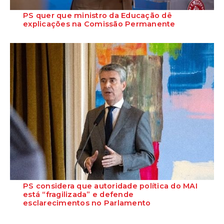
PS quer que ministro da Educação dê
explicações na Comissão Permanente
O deputado Marcos Perestrello anunciou que o Partido Socialista vai
requerer a presença do minist...
PS considera que autoridade política do MAI
está “fragilizada” e defende
esclarecimentos no Parlamento
O Secretário-Geral do Partido Socialista defende que as polémicas