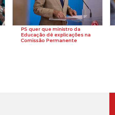
PS quer que ministro da
Educação dê explicações na
Comissão Permanente
O deputado Marcos Perestrello anunciou
que o Partido Socialista vai requerer a
presença do minist...