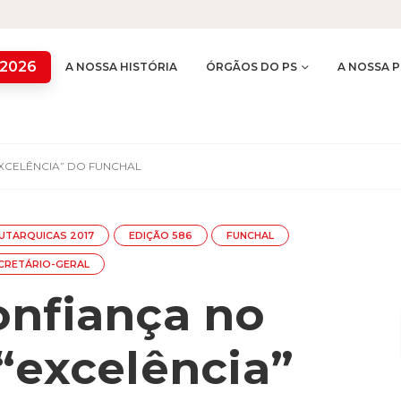
 2026
A NOSSA HISTÓRIA
ÓRGÃOS DO PS
A NOSSA P
XCELÊNCIA” DO FUNCHAL
UTARQUICAS 2017
EDIÇÃO 586
FUNCHAL
CRETÁRIO-GERAL
onfiança no
“excelência”