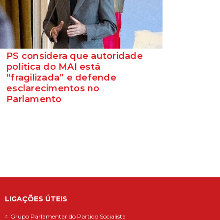
PS considera que autoridade
política do MAI está
“fragilizada” e defende
esclarecimentos no
Parlamento
O Secretário-Geral do Partido Socialista
defende que as polémicas em torno do
ministro da Adminis...
LIGAÇÕES ÚTEIS
Grupo Parlamentar do Partido Socialista