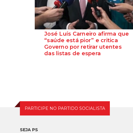
José Luís Carneiro afirma que
“saúde está pior” e critica
Governo por retirar utentes
das listas de espera
O Secretário-Geral do PS, José Luís
Carneiro, afirmou ontem, na Amadora, após
uma reunião com o c...
PARTICIPE NO PARTIDO SOCIALISTA
SEJA PS