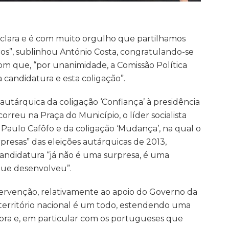
o clara e é com muito orgulho que partilhamos
cos”, sublinhou António Costa, congratulando-se
om que, “por unanimidade, a Comissão Política
candidatura e esta coligação”.
utárquica da coligação ‘Confiança’ à presidência
rreu na Praça do Município, o líder socialista
 Paulo Cafôfo e da coligação ‘Mudança’, na qual o
presas” das eleições autárquicas de 2013,
candidatura “já não é uma surpresa, é uma
que desenvolveu”.
tervenção, relativamente ao apoio do Governo da
 território nacional é um todo, estendendo uma
pora e, em particular com os portugueses que