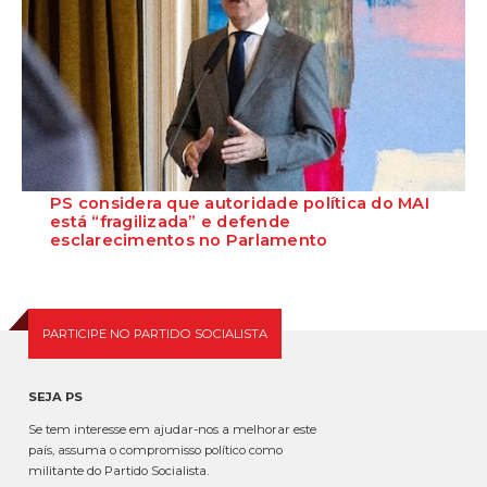
PS considera que autoridade política do MAI
está “fragilizada” e defende
esclarecimentos no Parlamento
O Secretário-Geral do Partido Socialista defende que as polémicas
em torno do ministro da Adminis...
PARTICIPE NO PARTIDO SOCIALISTA
SEJA PS
Se tem interesse em ajudar-nos a melhorar este
país, assuma o compromisso político como
militante do Partido Socialista.