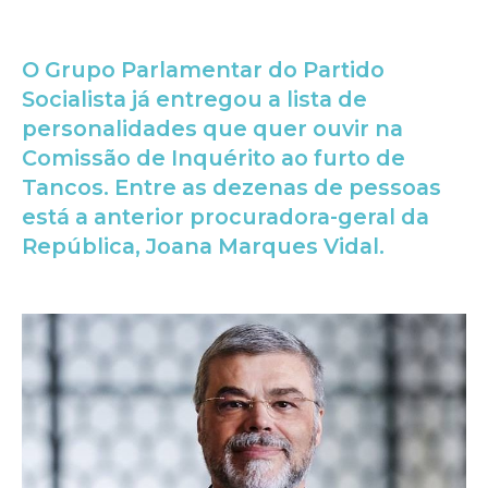
O Grupo Parlamentar do Partido
Socialista já entregou a lista de
personalidades que quer ouvir na
Comissão de Inquérito ao furto de
Tancos. Entre as dezenas de pessoas
está a anterior procuradora-geral da
República, Joana Marques Vidal.