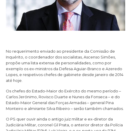
No requerimento enviado ao presidente da Comissão de
Inquérito, o coordenador dos socialistas, Ascenso Simões,
propõe uma lista extensa de personalidades, como por
exemplo os ex-ministros da Defesa Aguiar-Branco e Azeredo
Lopes, e respetivos chefes de gabinete desde janeiro de 2014
até hoje.
Os chefes do Estado-Maior do Exército do mesmo período –
Carlos Jerónimo, Rovisco Duarte e Nunes da Fonseca – e do
Estado-Maior General das Forças Armadas – general Pina
Monteiro e almirante Silva Ribeiro – serão também chamados.
O PS quer ouvir ainda o antigo juiz militar e ex-diretor da
Judiciária Militar, coronel Gil Prata, o anterior diretor da Polícia
Judiciária Militar (PJM), Luís Vieira, e o ex-porta-voz da PJM,