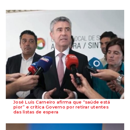
José Luís Carneiro afirma que “saúde está
pior” e critica Governo por retirar utentes
das listas de espera
O Secretário-Geral do PS, José Luís Carneiro, afirmou ontem, na
Amadora, após uma reunião com o c...