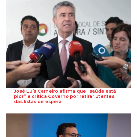
José Luís Carneiro afirma que “saúde está
pior” e critica Governo por retirar utentes
das listas de espera
O Secretário-Geral do PS, José Luís Carneiro, afirmou ontem, na
Amadora, após uma reunião com o c...