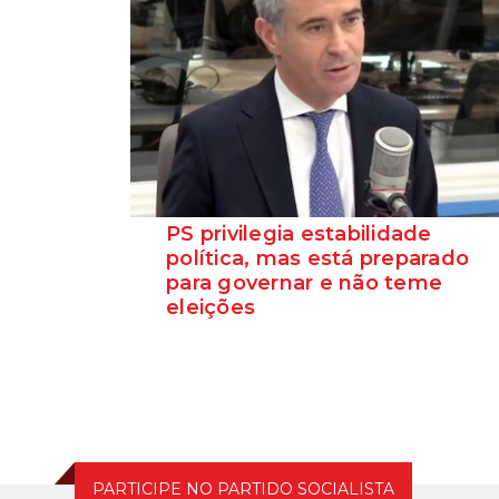
PS privilegia estabilidade
política, mas está preparado
para governar e não teme
eleições
O Secretário-Geral do Partido Socialista
garante que o PS está preparado para
assumir responsabil...
PARTICIPE NO PARTIDO SOCIALISTA