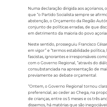
Numa declaração dirigida aos açorianos,
que “o Partido Socialista sempre se afirmo
abstenção, o Orçamento da Região Autón
conjunto de políticas erradas, de que disc
em detrimento da maioria do povo açoria
Neste sentido, prosseguiu Francisco Cés
em vigor” e “termos estabilidade política, 
fascistas, ignorantes e irresponsáveis co
com o Governo Regional, “através do diálo
consubstanciada na apresentação de mais
previamente ao debate orçamental.
“Ontem, o Governo Regional tornou clara
preferencial, ao ceder ao Chega, na prop
de crianças, entre os 5 meses e os três a
dissemos, há matérias que são inegociáve