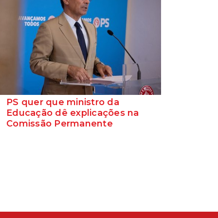
PS quer que ministro da
Educação dê explicações na
Comissão Permanente
O deputado Marcos Perestrello anunciou
que o Partido Socialista vai requerer a
presença do minist...