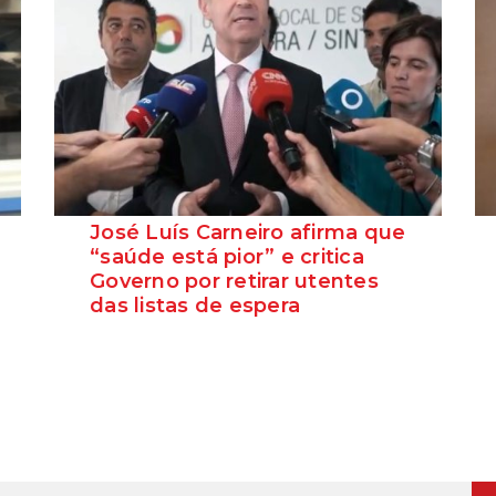
José Luís Carneiro afirma que
“saúde está pior” e critica
Governo por retirar utentes
das listas de espera
O Secretário-Geral do PS, José Luís
Carneiro, afirmou ontem, na Amadora, após
uma reunião com o c...