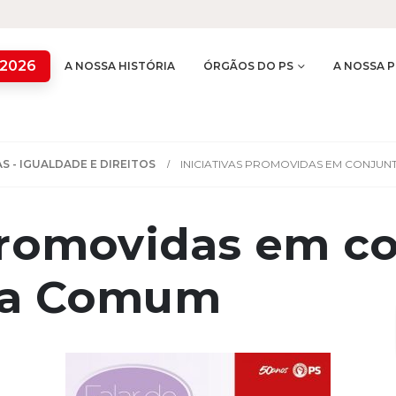
 2026
A NOSSA HISTÓRIA
ÓRGÃOS DO PS
A NOSSA P
S - IGUALDADE E DIREITOS
INICIATIVAS PROMOVIDAS EM CONJUN
 promovidas em c
nda Comum