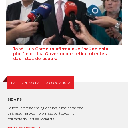
José Luís Carneiro afirma que “saúde está
pior” e critica Governo por retirar utentes
das listas de espera
O Secretário-Geral do PS, José Luís Carneiro, afirmou ontem, na
Amadora, após uma reunião com o c...
PARTICIPE NO PARTIDO SOCIALISTA
SEJA PS
Se tem interesse em ajudar-nos a melhorar este
país, assuma o compromisso político como
militante do Partido Socialista.
JUNTE-SE AGORA