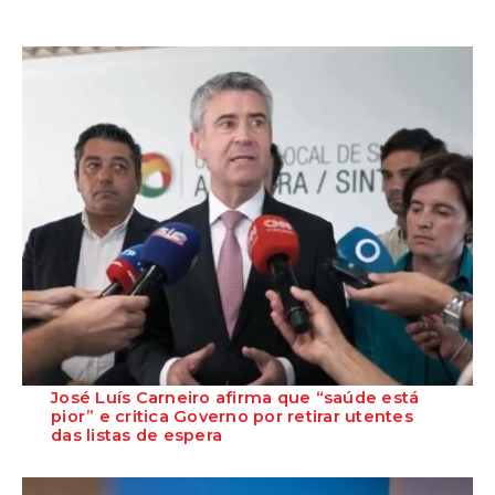
José Luís Carneiro afirma que “saúde está
pior” e critica Governo por retirar utentes
das listas de espera
O Secretário-Geral do PS, José Luís Carneiro, afirmou ontem, na
Amadora, após uma reunião com o c...