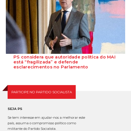
PS considera que autoridade política do MAI
está “fragilizada” e defende
esclarecimentos no Parlamento
O Secretário-Geral do Partido Socialista defende que as polémicas
em torno do ministro da Adminis...
PARTICIPE NO PARTIDO SOCIALISTA
SEJA PS
Se tem interesse em ajudar-nos a melhorar este
país, assuma o compromisso político como
militante do Partido Socialista.