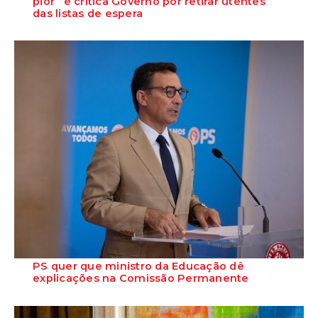
pior” e critica Governo por retirar utentes
das listas de espera
O Secretário-Geral do PS, José Luís Carneiro, afirmou ontem, na
Amadora, após uma reunião com o c...
PS quer que ministro da Educação dê
explicações na Comissão Permanente
O deputado Marcos Perestrello anunciou que o Partido Socialista vai
requerer a presença do minist...