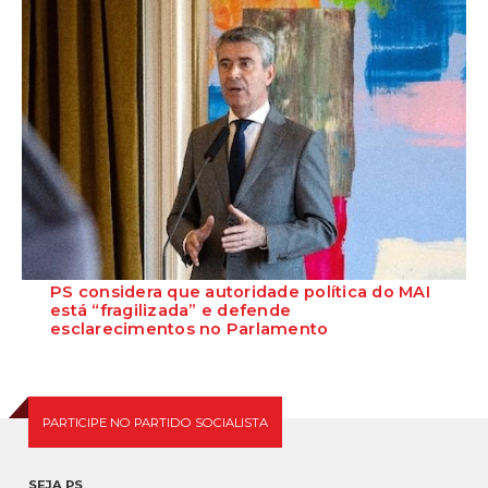
PS considera que autoridade política do MAI
está “fragilizada” e defende
esclarecimentos no Parlamento
O Secretário-Geral do Partido Socialista defende que as polémicas
em torno do ministro da Adminis...
PARTICIPE NO PARTIDO SOCIALISTA
SEJA PS