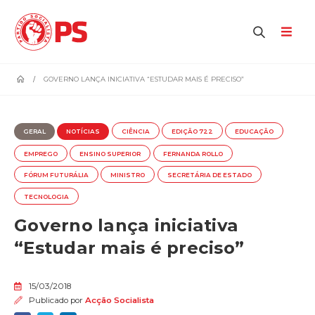
home
GOVERNO LANÇA INICIATIVA “ESTUDAR MAIS É PRECISO”
GERAL
NOTÍCIAS
CIÊNCIA
EDIÇÃO 722
EDUCAÇÃO
EMPREGO
ENSINO SUPERIOR
FERNANDA ROLLO
FÓRUM FUTURÁLIA
MINISTRO
SECRETÁRIA DE ESTADO
TECNOLOGIA
Governo lança iniciativa
“Estudar mais é preciso”
15/03/2018
Publicado por
Acção Socialista