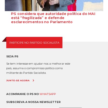
PS considera que autoridade política do MAI
está “fragilizada” e defende
esclarecimentos no Parlamento
O Secretário-Geral do Partido Socialista defende que as polémicas
em torno do ministro da Adminis...
PARTICIPE NO PARTIDO SOCIALISTA
SEJA PS
Se tem interesse em ajudar-nos a melhorar este
país, assuma o compromisso político como
militante do Partido Socialista.
JUNTE-SE AGORA
ACOMPANHE O PS NO
WHATSAPP
SUBSCREVA A NOSSA NEWSLETTER