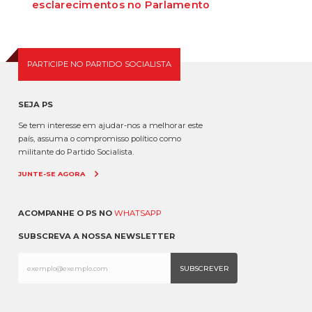
esclarecimentos no Parlamento
O Secretário-Geral do Partido Socialista defende que as polémicas
em torno do ministro da Adminis...
PARTICIPE NO PARTIDO SOCIALISTA
SEJA PS
Se tem interesse em ajudar-nos a melhorar este
país, assuma o compromisso político como
militante do Partido Socialista.
JUNTE-SE AGORA
ACOMPANHE O PS NO
WHATSAPP
SUBSCREVA A NOSSA NEWSLETTER