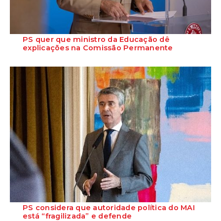
PS quer que ministro da Educação dê
explicações na Comissão Permanente
O deputado Marcos Perestrello anunciou que o Partido Socialista vai
requerer a presença do minist...
PS considera que autoridade política do MAI
está “fragilizada” e defende