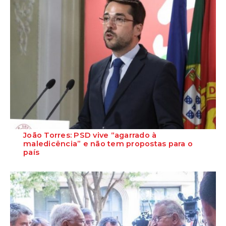
João Torres: PSD vive “agarrado à
maledicência” e não tem propostas para o
país
O Secretário-Geral Adjunto do PS, João Torres, lamentou este
domingo que o PSD insista em ficar &...