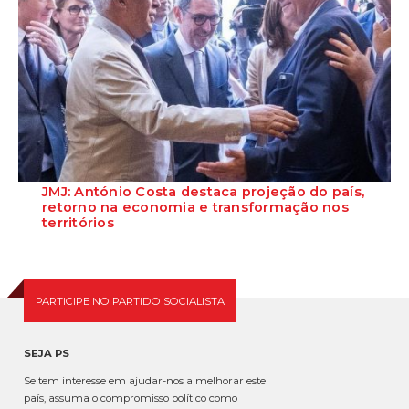
JMJ: António Costa destaca projeção do país,
retorno na economia e transformação nos
territórios
Para o primeiro-ministro, António Costa, os municípios de Lisboa e
Loures “serão os grandes...
PARTICIPE NO PARTIDO SOCIALISTA
SEJA PS
Se tem interesse em ajudar-nos a melhorar este
país, assuma o compromisso político como