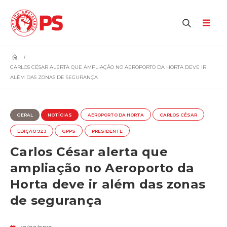
home
CARLOS CÉSAR ALERTA QUE AMPLIAÇÃO NO AEROPORTO DA HORTA DEVE IR
ALÉM DAS ZONAS DE SEGURANÇA
GERAL
NOTÍCIAS
AEROPORTO DA HORTA
CARLOS CÉSAR
EDIÇÃO 923
GPPS
PRESIDENTE
Carlos César alerta que
ampliação no Aeroporto da
Horta deve ir além das zonas
de segurança