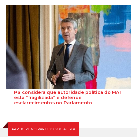
O deputado Marcos Perestrello anunciou que o Partido Socialista vai
requerer a presença do minist...
PS considera que autoridade política do MAI
está “fragilizada” e defende
esclarecimentos no Parlamento
O Secretário-Geral do Partido Socialista defende que as polémicas
em torno do ministro da Adminis...
PARTICIPE NO PARTIDO SOCIALISTA