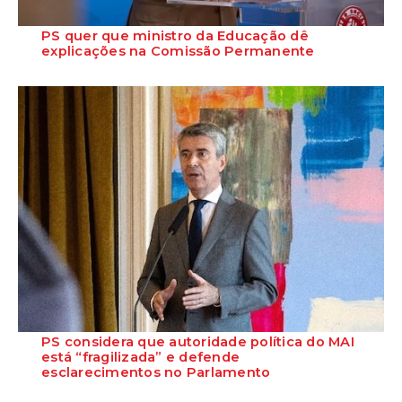
PS quer que ministro da Educação dê
explicações na Comissão Permanente
O deputado Marcos Perestrello anunciou que o Partido Socialista vai
requerer a presença do minist...
PS considera que autoridade política do MAI
está “fragilizada” e defende
esclarecimentos no Parlamento
O Secretário-Geral do Partido Socialista defende que as polémicas