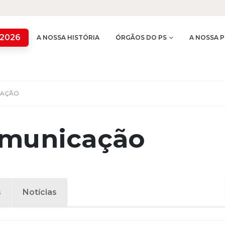
 2026
A NOSSA HISTÓRIA
ÓRGÃOS DO PS
A NOSSA P
CAÇÃO
omunicação
s
Notícias