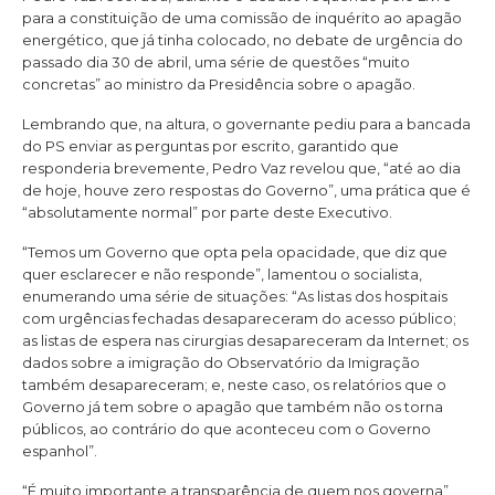
para a constituição de uma comissão de inquérito ao apagão
energético, que já tinha colocado, no debate de urgência do
passado dia 30 de abril, uma série de questões “muito
concretas” ao ministro da Presidência sobre o apagão.
Lembrando que, na altura, o governante pediu para a bancada
do PS enviar as perguntas por escrito, garantido que
responderia brevemente, Pedro Vaz revelou que, “até ao dia
de hoje, houve zero respostas do Governo”, uma prática que é
“absolutamente normal” por parte deste Executivo.
“Temos um Governo que opta pela opacidade, que diz que
quer esclarecer e não responde”, lamentou o socialista,
enumerando uma série de situações: “As listas dos hospitais
com urgências fechadas desapareceram do acesso público;
as listas de espera nas cirurgias desapareceram da Internet; os
dados sobre a imigração do Observatório da Imigração
também desapareceram; e, neste caso, os relatórios que o
Governo já tem sobre o apagão que também não os torna
públicos, ao contrário do que aconteceu com o Governo
espanhol”.
“É muito importante a transparência de quem nos governa”,