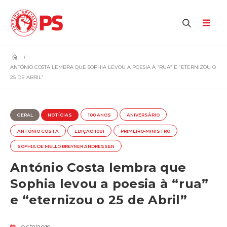
home
ANTÓNIO COSTA LEMBRA QUE SOPHIA LEVOU A POESIA À “RUA” E “ETERNIZOU O
25 DE ABRIL”
GERAL
NOTÍCIAS
100 ANOS
ANIVERSÁRIO
ANTÓNIO COSTA
EDIÇÃO 1081
PRIMEIRO-MINISTRO
SOPHIA DE MELLO BREYNER ANDRESSEN
António Costa lembra que
Sophia levou a poesia à “rua”
e “eternizou o 25 de Abril”