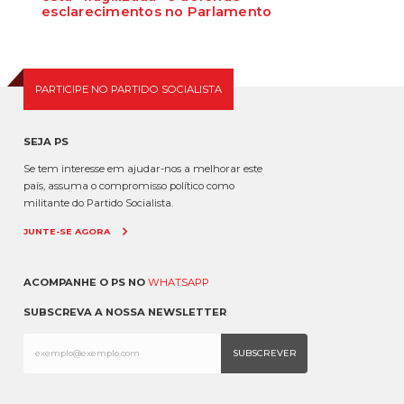
esclarecimentos no Parlamento
O Secretário-Geral do Partido Socialista defende que as polémicas
em torno do ministro da Adminis...
PARTICIPE NO PARTIDO SOCIALISTA
SEJA PS
Se tem interesse em ajudar-nos a melhorar este
país, assuma o compromisso político como
militante do Partido Socialista.
JUNTE-SE AGORA
ACOMPANHE O PS NO
WHATSAPP
SUBSCREVA A NOSSA NEWSLETTER