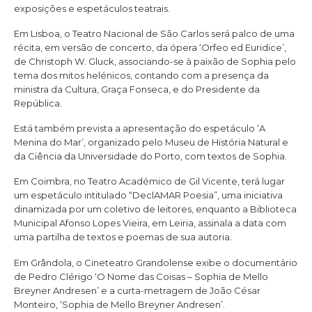
exposições e espetáculos teatrais.
Em Lisboa, o Teatro Nacional de São Carlos será palco de uma
récita, em versão de concerto, da ópera ‘Orfeo ed Euridice’,
de Christoph W. Gluck, associando-se à paixão de Sophia pelo
tema dos mitos helénicos, contando com a presença da
ministra da Cultura, Graça Fonseca, e do Presidente da
República.
Está também prevista a apresentação do espetáculo ‘A
Menina do Mar’, organizado pelo Museu de História Natural e
da Ciência da Universidade do Porto, com textos de Sophia.
Em Coimbra, no Teatro Académico de Gil Vicente, terá lugar
um espetáculo intitulado “DeclAMAR Poesia”, uma iniciativa
dinamizada por um coletivo de leitores, enquanto a Biblioteca
Municipal Afonso Lopes Vieira, em Leiria, assinala a data com
uma partilha de textos e poemas de sua autoria.
Em Grândola, o Cineteatro Grandolense exibe o documentário
de Pedro Clérigo ‘O Nome das Coisas – Sophia de Mello
Breyner Andresen’ e a curta-metragem de João César
Monteiro, ‘Sophia de Mello Breyner Andresen’.