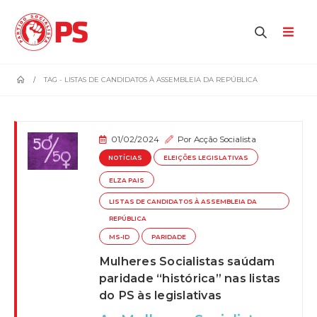
home
TAG -
LISTAS DE CANDIDATOS À ASSEMBLEIA DA REPÚBLICA
01/02/2024
Por
Acção Socialista
NOTÍCIAS
ELEIÇÕES LEGISLATIVAS
ELZA PAIS
LISTAS DE CANDIDATOS À ASSEMBLEIA DA
REPÚBLICA
MS-ID
PARIDADE
Mulheres Socialistas saúdam
paridade “histórica” nas listas
do PS às legislativas