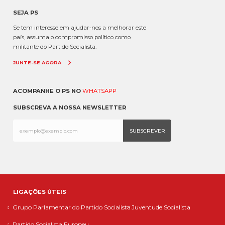
SEJA PS
Se tem interesse em ajudar-nos a melhorar este
país, assuma o compromisso político como
militante do Partido Socialista.
JUNTE-SE AGORA
ACOMPANHE O PS NO
WHATSAPP
SUBSCREVA A NOSSA NEWSLETTER
LIGAÇÕES ÚTEIS
Grupo Parlamentar do Partido Socialista
Juventude Socialista
Partido Socialista Europeu