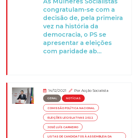
As Mulheres Socialistas
congratulam-se com a
decisão de, pela primeira
vez na história da
democracia, o PS se
apresentar a eleições
com paridade ab...
14/12/2021
Por
Acção Socialista
GERAL
NOTÍCIAS
COMISSÃO POLÍTICA NACIONAL
ELEIÇÕES LEGISLATIVAS 2022
JOSÉ LUÍS CARNEIRO
LISTAS DE CANDIDATOS À ASSEMBLEIA DA